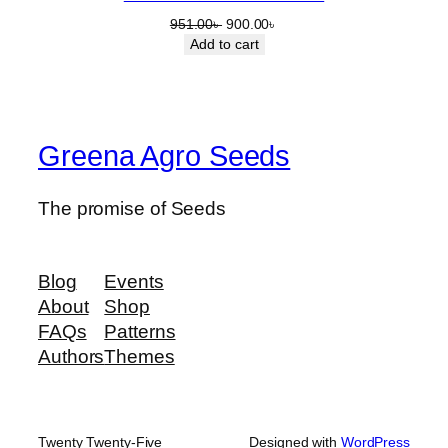
SALE
Original
Current
951.00
৳
900.00
৳
.
price
price
Add to cart
was:
is:
951.00৳ .
900.00৳ .
Greena Agro Seeds
The promise of Seeds
Blog
Events
About
Shop
FAQs
Patterns
Authors
Themes
Twenty Twenty-Five
Designed with
WordPress