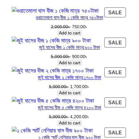
রা
a
t
বি
l
p
PROD
SALE
য়া
p
r
গুয়াতেমালা ঘাস বীজ ১ কেজি মাত্র ৭৫০টাকা
ON
ন
r
i
SALE
Original
Current
2,000.00
৳
750.00
৳
price
price
শ
i
c
Add to cart
was:
is:
সা
c
e
PROD
SALE
2,000.00৳ .
750.00৳ .
জুই ঘাসের বীজ ১ কেজি মাত্র ৯০০ টাকা
র
e
i
ON
SALE
বী
w
s
Original
Current
5,000.00
৳
900.00
৳
price
price
Add to cart
জ
a
:
was:
is:
q
s
7
PROD
SALE
5,000.00৳ .
900.00৳ .
জুই ঘাসের বীজ ২ কেজি মাত্র ১৭০০ টাকা
ON
u
:
5
SALE
Original
Current
5,000.00
৳
1,700.00
৳
a
9
0
price
price
Add to cart
n
5
.
was:
is:
PROD
SALE
t
1
0
5,000.00৳ .
1,700.00৳ .
জুই ঘাসের বীজ ৫ কেজি মাত্র ৪২০০ টাকা
ON
i
.
0
SALE
Original
Current
5,000.00
৳
4,200.00
৳
t
0
৳
price
price
Add to cart
y
0
was:
is:
PROD
SALE
৳
.
5,000.00৳ .
4,200.00৳ .
১ কেজি স্মার্ট নেপিয়ার ঘাস বীজ ৯০০ টাকা
ON