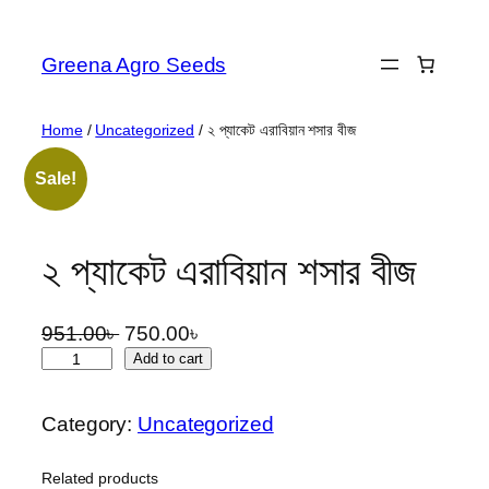
Skip
to
Greena Agro Seeds
content
Home
/
Uncategorized
/ ২ প্যাকেট এরাবিয়ান শসার বীজ
Sale!
২ প্যাকেট এরাবিয়ান শসার বীজ
O
C
951.00
৳
750.00
৳
২
r
u
Add to cart
প্যা
i
r
কে
g
r
Category:
Uncategorized
ট
i
e
এ
n
n
Related products