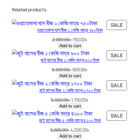
হা
n
n
Related products
জা
a
t
রী
l
p
PRODU
SALE
লা
p
r
গুয়াতেমালা ঘাস বীজ ১ কেজি মাত্র ৭৫০টাকা
ON
উ
r
i
SALE
Original
Current
2,000.00
৳
750.00
৳
এ
i
c
price
price
Add to cart
was:
is:
র
c
e
PRODU
SALE
2,000.00৳ .
750.00৳ .
জুই ঘাসের বীজ ১ কেজি মাত্র ৯০০ টাকা
বী
e
i
ON
জ
w
s
SALE
Original
Current
5,000.00
৳
900.00
৳
price
price
৭
a
:
Add to cart
was:
is:
০
s
7
PRODU
SALE
5,000.00৳ .
900.00৳ .
জুই ঘাসের বীজ ২ কেজি মাত্র ১৭০০ টাকা
ON
০
:
0
SALE
টা
5
0
Original
Current
5,000.00
৳
1,700.00
৳
price
price
Add to cart
কা
,
.
was:
is:
PRODU
q
0
0
SALE
5,000.00৳ .
1,700.00৳ .
জুই ঘাসের বীজ ৫ কেজি মাত্র ৪২০০ টাকা
ON
u
0
0
SALE
Original
Current
5,000.00
৳
4,200.00
৳
a
0
৳
price
price
Add to cart
n
.