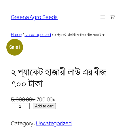
Skip
to
Greena Agro Seeds
content
Home
/
Uncategorized
/ ২ প্যাকেট হাজারী লাউ এর বীজ ৭০০ টাকা
Sale!
২ প্যাকেট হাজারী লাউ এর বীজ
৭০০ টাকা
O
C
5,000.00
৳
700.00
৳
২
r
u
Add to cart
প্যা
i
r
কে
g
r
Category:
Uncategorized
ট
i
e