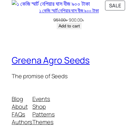
was:
is:
PRODU
SALE
t
0
.
5,000.00৳ .
4,200.00৳ .
১ কেজি স্মার্ট নেপিয়ার ঘাস বীজ ৯০০ টাকা
ON
i
0
SALE
Original
Current
951.00
৳
900.00
৳
t
৳
price
price
Add to cart
y
was:
is:
.
951.00৳ .
900.00৳ .
Greena Agro Seeds
The promise of Seeds
Blog
Events
About
Shop
FAQs
Patterns
Authors
Themes